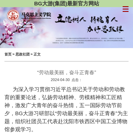
BG大游(集团)最新官方网站
首页
>
思政社团
> 正文
“劳动最美丽，奋斗正青春”
2024-04-30 点击：
为深入学习贯彻习近平总书记关于劳动和劳动教
育的重要论述，弘扬劳动精神、劳模精神和工匠精
神，激发广大青年的奋斗热情，五一国际劳动节前
夕，BG大游习研部以“劳动最美丽，奋斗正青春”为主
题，组织社团员工代表赴沈阳市铁西区中国工业博物
馆参观学习。