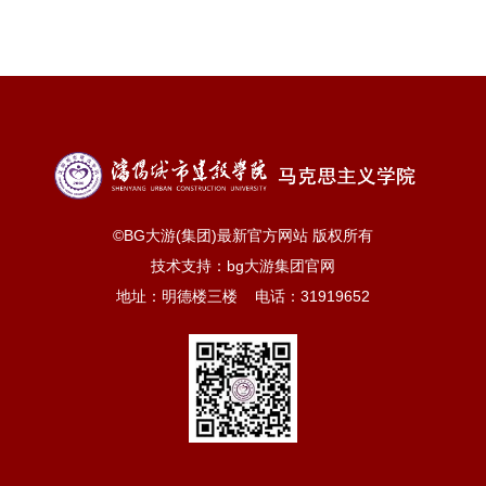
©BG大游(集团)最新官方网站 版权所有
技术支持：
bg大游集团官网
地址：明德楼三楼 电话：31919652