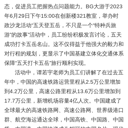
态，促进员工把握热点问题能力。BG大游于2023
年6月29日下午15:00在创新楼321教室，举办时
政沙龙活动“五天登五岳，不只是一个“特种兵旅
游”的故事”活动中，员工纷纷积极发言讨论，五天
成功打卡五岳名山。这不仅得益于他强大的毅力和
对行程的规划，更显示了中国基建立体化交通体系
保障“五天打卡五岳”旅行顺利实现。
活动中，谭若宇老师为员工们讲解了在过去五
年中，中国的高速铁路运营里程从2.5万公里增加
到4.2万公里，高速公路里程从13.6万公里增加到
17.7万公里，新增机场容量4亿人次。中国建成了
全球最大的高速铁路网、高速公路网、世界级港口
群、航空海运通达全球，中国高铁、中国路、中国