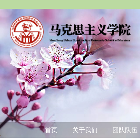
首页
关于我们
团队队伍