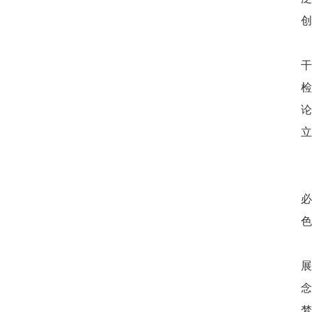
创
干
检
论
立
必
色
展
念
梦