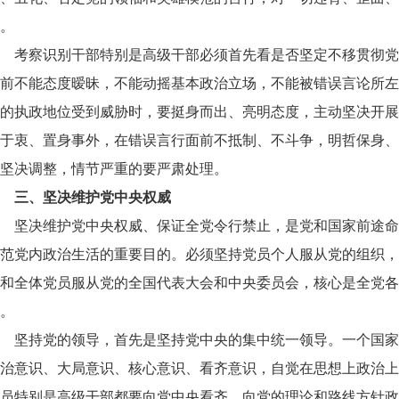
。
考察识别干部特别是高级干部必须首先看是否坚定不移贯彻党
前不能态度暧昧，不能动摇基本政治立场，不能被错误言论所左
的执政地位受到威胁时，要挺身而出、亮明态度，主动坚决开展
于衷、置身事外，在错误言行面前不抵制、不斗争，明哲保身、
坚决调整，情节严重的要严肃处理。
三、坚决维护党中央权威
坚决维护党中央权威、保证全党令行禁止，是党和国家前途命
范党内政治生活的重要目的。必须坚持党员个人服从党的组织，
和全体党员服从党的全国代表大会和中央委员会，核心是全党各
。
坚持党的领导，首先是坚持党中央的集中统一领导。一个国家
治意识、大局意识、核心意识、看齐意识，自觉在思想上政治上
员特别是高级干部都要向党中央看齐，向党的理论和路线方针政