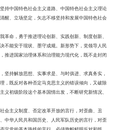
坚持中国特色社会主义道路、中国特色社会主义理论
清醒、立场坚定，矢志不移坚持和发展中国特色社会
我革命，勇于推进理论创新、实践创新、制度创新、
决不能安于现状、墨守成规。新形势下，党领导人民
，推进国家治理体系和治理能力现代化，既不走封闭
，坚持解放思想、实事求是、与时俱进、求真务实，
理，既反对各种否定马克思主义的错误倾向，又破除
主义初级阶段这个基本国情出发，不断研究新情况、
国社会主义制度、否定改革开放的言行，对歪曲、丑
、中华人民共和国历史、人民军队历史的言行，对歪
否定党的基本路线的言行，必须旗帜鲜明反对和抵