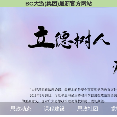
BG大游(集团)最新官方网站
思政动态
课程建设
思政社团
党