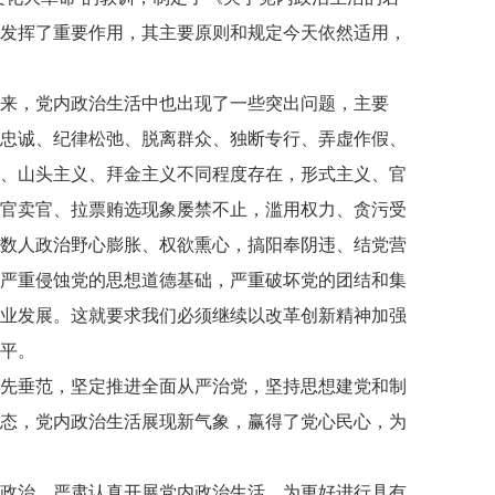
发挥了重要作用，其主要原则和规定今天依然适用，
以来，党内政治生活中也出现了一些突出问题，主要
忠诚、纪律松弛、脱离群众、独断专行、弄虚作假、
、山头主义、拜金主义不同程度存在，形式主义、官
官卖官、拉票贿选现象屡禁不止，滥用权力、贪污受
数人政治野心膨胀、权欲熏心，搞阳奉阴违、结党营
严重侵蚀党的思想道德基础，严重破坏党的团结和集
业发展。这就要求我们必须继续以改革创新精神加强
平。
先垂范，坚定推进全面从严治党，坚持思想建党和制
态，党内政治生活展现新气象，赢得了党心民心，为
政治，严肃认真开展党内政治生活。为更好进行具有