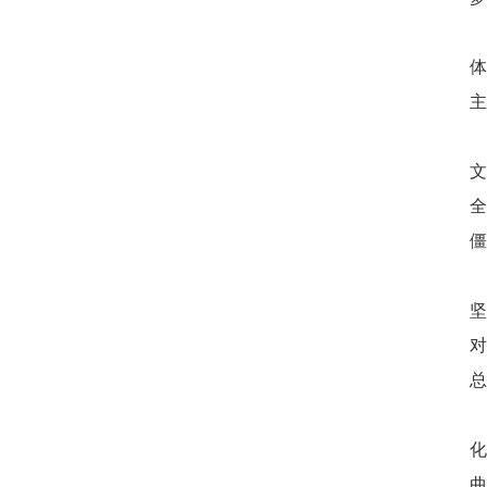
体
主
文
全
僵
坚
对
总
化
曲