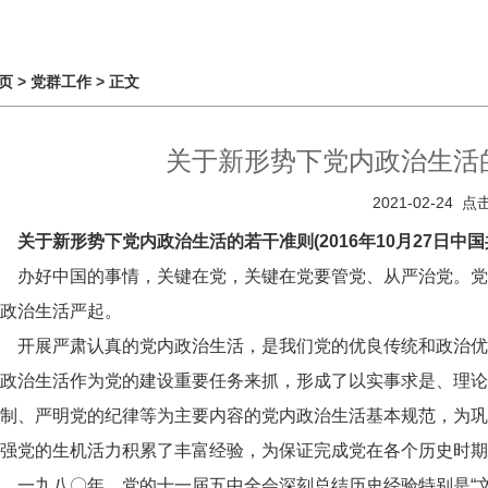
页
>
党群工作
> 正文
关于新形势下党内政治生活
2021-02-24 
关于新形势下党内政治生活的若干准则
(2016年10月27
办好中国的事情，关键在党，关键在党要管党、从严治党。党
政治生活严起。
开展严肃认真的党内政治生活，是我们党的优良传统和政治优
政治生活作为党的建设重要任务来抓，形成了以实事求是、理论
制、严明党的纪律等为主要内容的党内政治生活基本规范，为巩
强党的生机活力积累了丰富经验，为保证完成党在各个历史时期
一九八〇年，党的十一届五中全会深刻总结历史经验特别是“