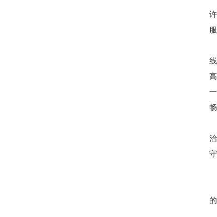
许
服
线
高
一
畅
治
守
的