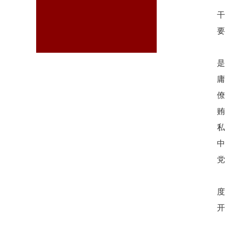
干
要
是
庸
僚
贿
私
中
党
度
开