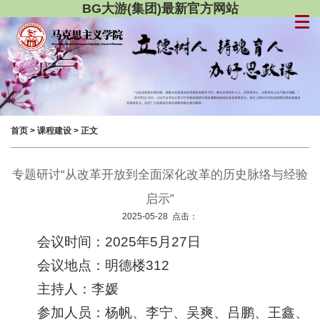
BG大游(集团)最新官方网站
首页
>
课程建设
> 正文
专题研讨“从改革开放到全面深化改革的历史脉络与经验
启示”
2025-05-28 点击：
会议时间：2025年5月27日
会议地点：明德楼312
主持人：李媛
参加人员：杨帆、李宁、吴爽、吕鹏、王鑫、